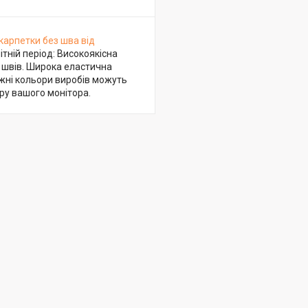
арпетки без шва від
ітній період: Високоякісна
ь швів. Широка еластична
авжні кольори виробів можуть
ору вашого монітора.