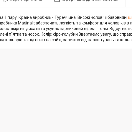
за 1 пару. Країна виробник - Туреччина. Високі чоловічі бавовняні
шк
иробника Marjinal забезпечать легкість та комфорт для чоловіків в л
ляє шкірі ніг дихати та усуває парниковий ефект. Тонкі. Відсутніст
лені п"ятка та носок. Колір: сіро-голубий Звертаємо увагу, що спр
від кольорів та відтінків на сайті, залежно від налаштувань та коль