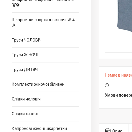
🏋⚽
Шкарпетки спортивні жіночі 🧦🧘
🎾
Труси ЧОЛОВІЧІ
Труси ЖІНОЧІ
Труси ДИТЯЧІ
Немає в наяв
Комплекти жіночої білизни
Слідки чоловічі
Слідки жіночі
Капронові жіночі шкарпетки
Опис