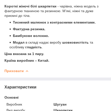
Короткі жіночі білі шкарпетки
- чарівна, ніжна модель з
фактурною тканиною та резинкою. Мʼякі, ніжні та дуже
приємні до тіла.
Тиснений малюнок з контрасними елементами.
Фактурна резинка.
Бамбукове волокно.
Модал
в складі надає виробу
шовковистість
та
особливу
гладкість
.
Ціна вказана за 1 пару.
Країна виробник – Китай.
Приховати
Характеристики
Основні
Виробник
Шугуан
Вид виробу
Шкарпетки