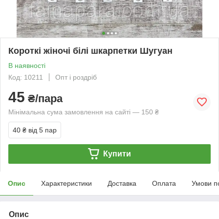
Короткі жіночі білі шкарпетки Шугуан
В наявності
Код: 10211
Опт і роздріб
45
₴/пара
Мінімальна сума замовлення на сайті — 150 ₴
40 ₴
від 5 пар
Купити
Опис
Характеристики
Доставка
Оплата
Умови п
Опис