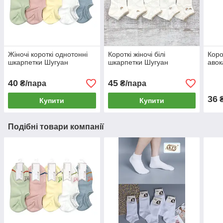
Жіночі короткі однотонні
Короткі жіночі білі
Коро
шкарпетки Шугуан
шкарпетки Шугуан
авок
40
45
₴/пара
₴/пара
36
₴
Купити
Купити
Подібні товари компанії