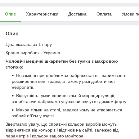
Опис
Характеристики
Доставка
Оплата
Умови п
Опис
Ціна вказана за 1 пару.
Країна виробник
- Украина.
Чоловічі медичні шкарпетки без гумки з махровою
стопою:
Незамінні при проблемах набряклості ніг, варикозного
розширення вен, травм, а також у разі діабетичної
нейропатії.
Відсутність гумки сприяє вільній мікроциркуляції,
запобігаючи набрякам і усуваючи відчуття дискомфорту.
Махра тільки на стопі, завдяки чому не утворюється
зайвий об'єм у взутті.
Звертаємо увагу, що справжні кольори виробів можуть
відрізнятися від кольорів і відтінків на сайті, залежно від
параметрів і кольору вашого монітора.