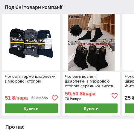
Подібні товари компанії
Чоловічі термо шкарпетки
Чоловічі вовняні
Чоло
з махрової стопою
шкарпетки з махровою
шкар
стопою середньої висоти
Жит
Корона
59,50
₴/пара
51
25
₴/пара
60 ₴/пара
70 ₴/пара
Купити
Купити
Про нас