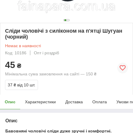
Сліди чоловічі з силіконом на п'ятці Шугуан
(чорний)
Немає в наявності
Код: 10186
Опт і роздріб
45
₴
Мінімальна сума замовлення на сайті — 150 ₴
37 ₴
від 10 шт.
Опис
Характеристики
Доставка
Оплата
Умови п
Опис
Бавовняні чоловічі сліди дуже зручні і комфортні.