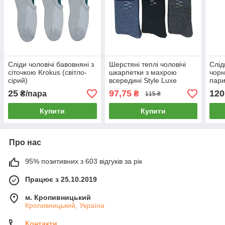
Сліди чоловічі бавовняні з
Шерстяні теплі чоловічі
Слід
сіточкою Krokus (світло-
шкарпетки з махрою
чорн
сірий)
всередині Style Luxe
пари
25
97,75
120
₴/пара
₴
115 ₴
Купити
Купити
Про нас
95% позитивних з 603 відгуків за рік
Працює з 25.10.2019
м. Кропивницький
Кропивницький, Україна
Контакти