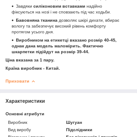
Завдяки
силіконовим вставками
надійно
фіксуються на нозі і не сповзають під час ходьби.
Бавовняна тканина
дозволяє шкірі дихати, вбирає
вологу та забезпечує високий рівень комфорту
протягом усього дня.
Виробником на етикетці вказано розмір 40-45,
однак дана модель маломірить. Фактично
шкарпетки підійдут на розмір 39-44.
Ціна вказана за 1 пару.
Країна виробник - Китай.
Приховати
Характеристики
Основні атрибути
Виробник
Шугуан
Вид виробу
Підслідники
Візерунки і принти
Без візерунків і принтів