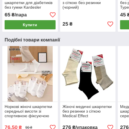
шкарпетки для діабетиків
з сіткою без резинки
без 
без гумки Kardesler
(чорний)
Туре
Туреччина
65
45
₴/пара
25
₴
Купити
Подібні товари компанії
Норкові жіночі шкарпетки
Жіночі медичні шкарпетки
Меди
середньої висоти зі
без резинки з сіткою
шкар
спортивною фіксуючою
Medical Effect
сере
резинкою Корона
Effe
76,50
276
276
₴
₴/упаковка
90 ₴