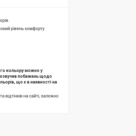
орів.
исокий рівень комфорту
ого кольору можно у
е озвучив побажань щодо
ьорів, що є в наявності на
а відтінків на сайті, залежно