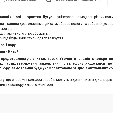
вняні жіночі шкарпетки Шугуан
- універсальна модель різних коль
на тканина
дозволяє шкірі дихати, вбирає вологу та забезпечує в
сього дня.
 для активного способу життя.
ь під будь-який стиль одягу та взуття.
за 1 пару.
ик - Китай.
представлена у різних кольорах. Уточнити наявність конкретн
ід час підтвердження замовлення по телефону. Якщо клієнт н
ьору, замовлення буде укомплектоване згідно з актуальних кол
гу, що справжні кольори виробів можуть відрізнятися від кольорів т
ань та кольору вашого монітора.