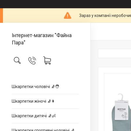
Зараз у компанії неробочи
Інтернет-магазин "Файна
Пара"
Шкарпетки чоловічі 🧦🧑
Шкарпетки жіночі 🧦👩
Шкарпетки дитячі 🧦👶
Шкарпетки спортивні чоловічі 🧦