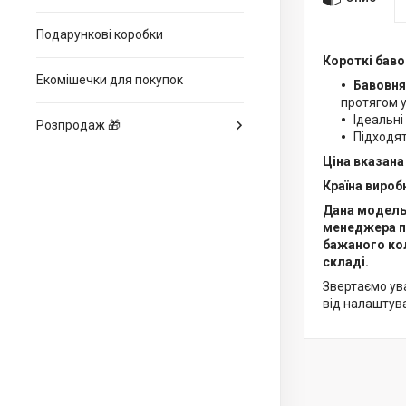
Подарункові коробки
Короткі баво
Екомішечки для покупок
Бавовня
протягом у
Ідеальні
Розпродаж 🎁
Підходят
Ціна вказана 
Країна виробн
Дана модель 
менеджера п
бажаного кол
складі.
Звертаємо ува
від налаштув