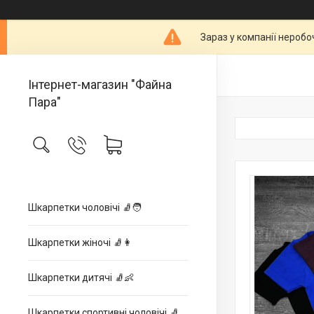
Зараз у компанії неробо
Інтернет-магазин "Файна
Пара"
Шкарпетки чоловічі 🧦🧑
Шкарпетки жіночі 🧦👩
Шкарпетки дитячі 🧦👶
Шкарпетки спортивні чоловічі 🧦