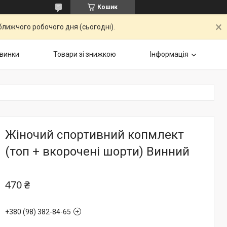
Кошик
ближчого робочого дня (сьогодні).
винки
Товари зі знижкою
Інформація
Жіночий спортивний копмлект
(топ + вкорочені шорти) Винний
470 ₴
+380 (98) 382-84-65