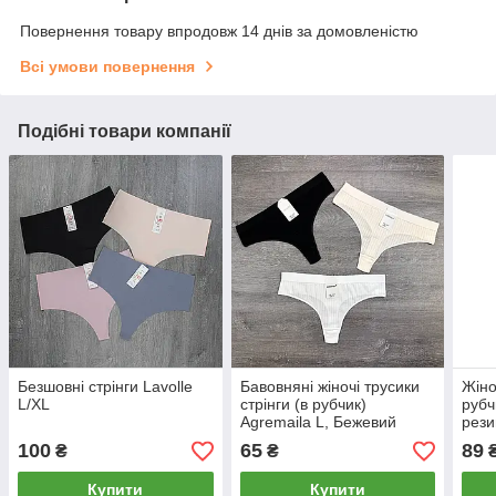
Повернення товару впродовж 14 днів за домовленістю
Всі умови повернення
Подібні товари компанії
Безшовні стрінги Lavolle
Бавовняні жіночі трусики
Жіно
L/XL
стрінги (в рубчик)
рубч
Agremaila L, Бежевий
рези
100
65
89
₴
₴
Купити
Купити