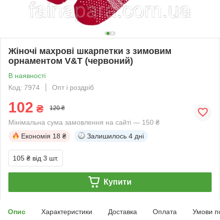
Жіночі махрові шкарпетки з зимовим
орнаментом V&T (червоний)
В наявності
Код: 7974
Опт і роздріб
102
₴
120 ₴
Мінімальна сума замовлення на сайті — 150 ₴
Економія
18 ₴
Залишилось
4 дні
105 ₴
від 3 шт.
Купити
Опис
Характеристики
Доставка
Оплата
Умови п