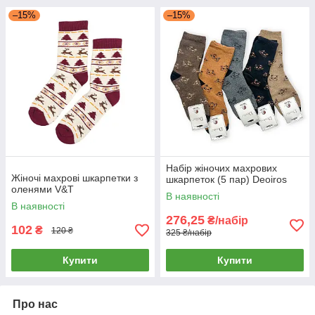
–15%
–15%
Набір жіночих махрових
Жіночі махрові шкарпетки з
шкарпеток (5 пар) Deoiros
оленями V&T
В наявності
В наявності
276,25
₴/набір
102
₴
120 ₴
325 ₴/набір
Купити
Купити
Про нас