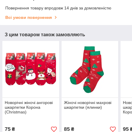
Повернення товару впродовж 14 днів за домовленістю
Всі умови повернення
З цим товаром також замовляють
Новорічні жіночі ангорові
Жіночі новорічні махрові
Ново
шкарпетки Корона
шкарпетки (ялинки)
шкар
(Christmas)
Кор
75
85
95
₴
₴