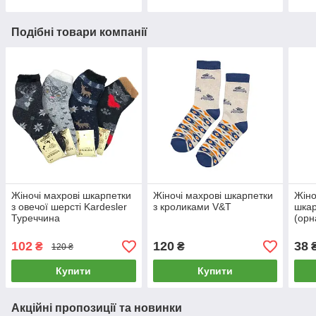
Подібні товари компанії
Жіночі махрові шкарпетки
Жіночі махрові шкарпетки
Жіно
з овечої шерсті Kardesler
з кроликами V&T
шкар
Туреччина
(орн
102
120
38
₴
₴
₴
120 ₴
Купити
Купити
Акційні пропозиції та новинки