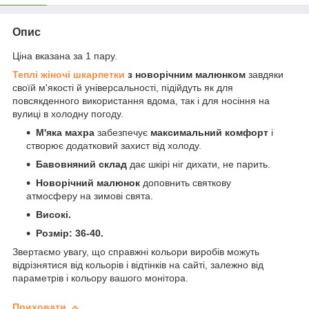
Опис
Ціна вказана за 1 пару.
Теплі жіночі шкарпетки
з новорічним малюнком
завдяки
своїй м'якості й універсальності, підійдуть як для
повсякденного використання вдома, так і для носіння на
вулиці в холодну погоду.
М'яка махра
забезпечує
максимальний комфорт
і
створює додатковий захист від холоду.
Бавовняний склад
дає шкірі ніг дихати, не парить.
Новорічний малюнок
доповнить святкову
атмосферу на зимові свята.
Високі.
Розмір: 36-40.
Звертаємо увагу, що справжні кольори виробів можуть
відрізнятися від кольорів і відтінків на сайті, залежно від
параметрів і кольору вашого монітора.
Приховати