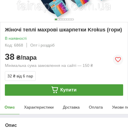
Жіночі теплі махрові шкарпетки Krokus (гори)
В наявності
Код: 6868
Опт і роздріб
38
₴/пара
Мінімальна сума замовлення на сайті — 150 ₴
32 ₴
від 6 пар
Купити
Опис
Характеристики
Доставка
Оплата
Умови п
Опис