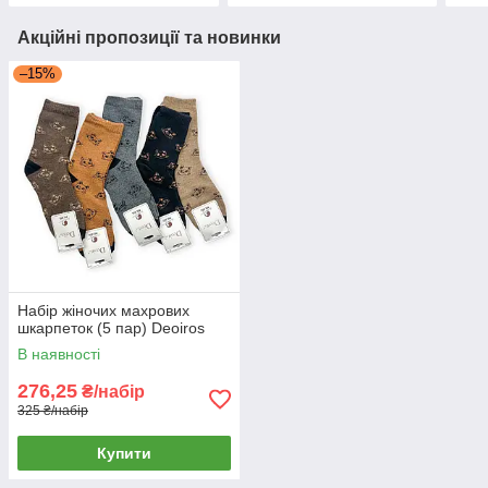
Акційні пропозиції та новинки
–15%
Набір жіночих махрових
шкарпеток (5 пар) Deoiros
В наявності
276,25
₴/набір
325 ₴/набір
Купити