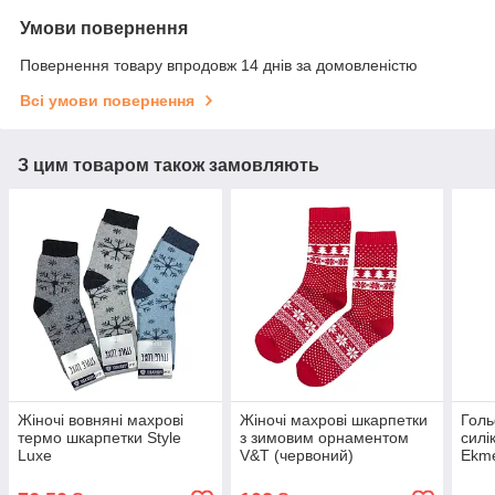
Умови повернення
Повернення товару впродовж 14 днів за домовленістю
Всі умови повернення
З цим товаром також замовляють
Жіночі вовняні махрові
Жіночі махрові шкарпетки
Голь
термо шкарпетки Style
з зимовим орнаментом
силі
Luxe
V&T (червоний)
Ekme