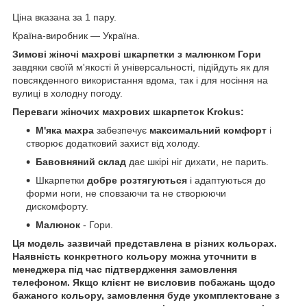
Ціна вказана за 1 пару.
Країна-виробник — Україна.
Зимові жіночі махрові шкарпетки з малюнком Гори
завдяки своїй м'якості й універсальності, підійдуть як для
повсякденного використання вдома, так і для носіння на
вулиці в холодну погоду.
Переваги жіночих махрових шкарпеток Krokus:
М'яка махра
забезпечує
максимальний комфорт
і
створює додатковий захист від холоду.
Бавовняний склад
дає шкірі ніг дихати, не парить.
Шкарпетки
добре розтягуються
і адаптуються до
форми ноги, не сповзаючи та не створюючи
дискомфорту.
Малюнок
- Гори.
Ця модель зазвичай представлена в різних кольорах.
Наявність конкретного кольору можна уточнити в
менеджера під час підтвердження замовлення
телефоном. Якщо клієнт не висловив побажань щодо
бажаного кольору, замовлення буде укомплектоване з