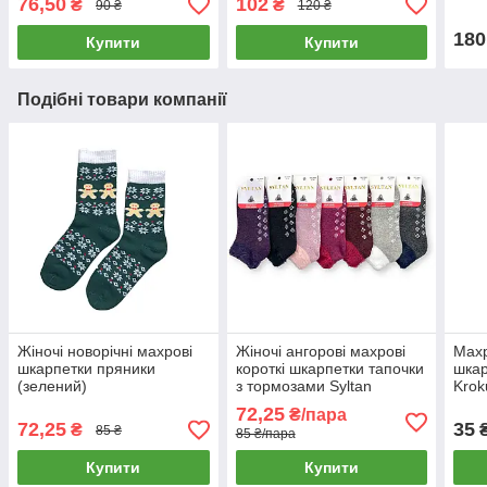
76,50
102
₴
₴
90 ₴
120 ₴
180
Купити
Купити
Подібні товари компанії
Жіночі новорічні махрові
Жіночі ангорові махрові
Махр
шкарпетки пряники
короткі шкарпетки тапочки
шкар
(зелений)
з тормозами Syltan
Krok
72,25
₴/пара
72,25
35
₴
85 ₴
85 ₴/пара
Купити
Купити