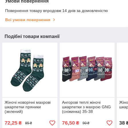
Умови повернення
Повернення товару впродовж 14 днів за домовленістю
Всі умови повернення
Подібні товари компанії
Жіночі новорічні махрові
Ангорові теплі жіночі
Жіно
шкарпетки пряники
шкарпетки з махрою GNG
шкар
(зелений)
(сніжинка) 35-38
72,25
76,50
38
₴
₴
₴
85 ₴
90 ₴