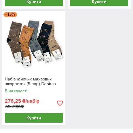
Купити
Купити
–15%
Набір жіночих махрових
шкарпеток (5 пар) Deoiros
В наявності
276,25
₴/набір
325 ₴/набір
Купити