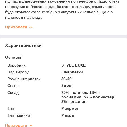
під час підтвердження замовлення по телефону. Якщо клієнт
не озвучив побажань щодо бажаного кольору, замовлення
буде укомплектоване згідно з актуальних кольорів, що є в
наявності на складі.
Приховати
Характеристики
Основні
Виробник
STYLE LUXE
Вид виробу
Шкарпетки
Розмір шкарпеток
36-40
Сезон
Зима
Склад
75% - хлопок, 18% -
полиамид, 5% - полиестер,
2% - эластан
Тип
Махрові
Тип тканини
Махра
Приховати