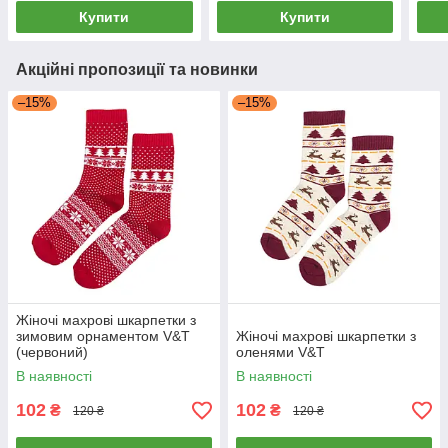
Купити
Купити
Акційні пропозиції та новинки
–15%
–15%
Жіночі махрові шкарпетки з
зимовим орнаментом V&T
Жіночі махрові шкарпетки з
(червоний)
оленями V&T
В наявності
В наявності
102
102
₴
₴
120 ₴
120 ₴