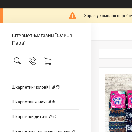
Зараз у компанії неробо
Інтернет-магазин "Файна
Пара"
Шкарпетки чоловічі 🧦🧑
Шкарпетки жіночі 🧦👩
Шкарпетки дитячі 🧦👶
Шкарпетки спортивні чоловічі 🧦