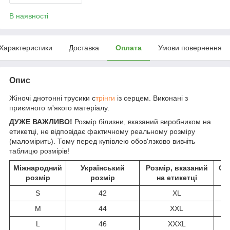
В наявності
Характеристики
Доставка
Оплата
Умови повернення
Опис
Жіночі днотонні трусики с
трінги
із серцем. Виконані з
приємного м'якого матеріалу.
ДУЖЕ ВАЖЛИВО!
Розмір білизни, вказаний виробником на
етикетці, не відповідає фактичному реальному розміру
(маломірить). Тому перед купівлею обов'язково вивчіть
таблицю розмірів!
Міжнародний
Український
Розмір, вказаний
Об
розмір
розмір
на етикетці
S
42
XL
M
44
XXL
L
46
XXXL