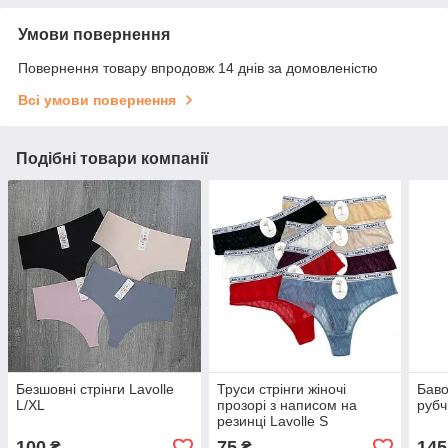
Умови повернення
Повернення товару впродовж 14 днів за домовленістю
Всі умови повернення
Подібні товари компанії
Безшовні стрінги Lavolle
Труси стрінги жіночі
Баво
L/XL
прозорі з написом на
рубч
резинці Lavolle S
100
75
145
₴
₴