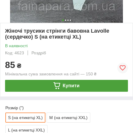
Жіночі трусики стрінги бавовна Lavolle
(сердечко) S (на етикетці XL)
В наявності
Код: 4623
Роздріб
85
₴
Мінімальна сума замовлення на сайті — 150 ₴
Купити
Розмір (")
S (на етикетці XL)
M (на етикетці XXL)
L (на етикетці XXL)