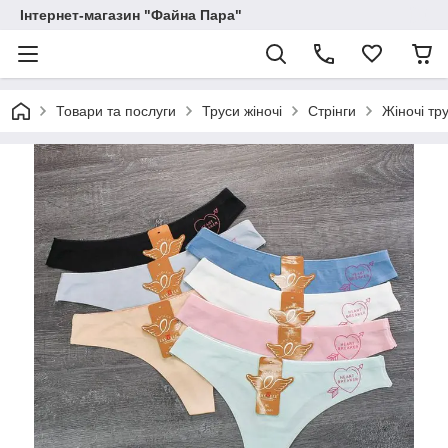
Інтернет-магазин "Файна Пара"
Товари та послуги
Труси жіночі
Стрінги
Жіночі тру