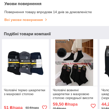
Умови повернення
Повернення товару впродовж 14 днів за домовленістю
Всі умови повернення
Подібні товари компанії
Чоловічі термо шкарпетки
Чоловічі вовняні
Чоло
з махрової стопою
шкарпетки з махровою
шкар
стопою середньої висоти
(чор
Корона
59,50
44,
₴/пара
51
₴/пара
60 ₴/пара
70 ₴/пара
52 ₴/