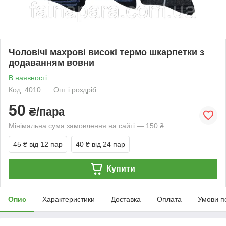
Чоловічі махрові високі термо шкарпетки з
додаванням вовни
В наявності
Код: 4010
Опт і роздріб
50
₴/пара
Мінімальна сума замовлення на сайті — 150 ₴
45 ₴
від 12 пар
40 ₴
від 24 пар
Купити
Опис
Характеристики
Доставка
Оплата
Умови п