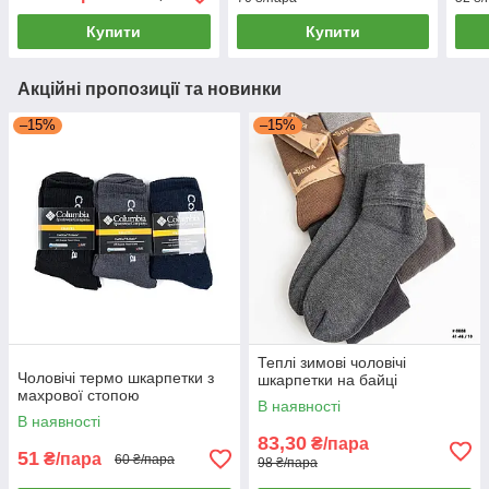
Купити
Купити
Акційні пропозиції та новинки
–15%
–15%
Теплі зимові чоловічі
Чоловічі термо шкарпетки з
шкарпетки на байці
махрової стопою
В наявності
В наявності
83,30
₴/пара
51
₴/пара
60 ₴/пара
98 ₴/пара