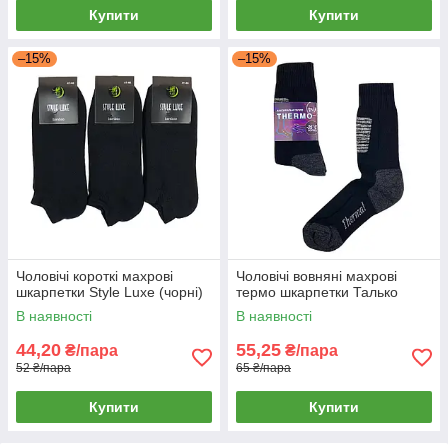
Купити
Купити
–15%
–15%
Чоловічі короткі махрові
Чоловічі вовняні махрові
шкарпетки Style Luxe (чорні)
термо шкарпетки Талько
В наявності
В наявності
44,20
55,25
₴/пара
₴/пара
52 ₴/пара
65 ₴/пара
Купити
Купити