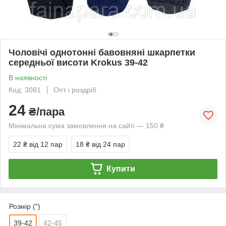
Чоловічі однотонні бавовняні шкарпетки
середньої висоти Krokus 39-42
В наявності
Код: 3081
Опт і роздріб
24
₴/пара
Мінімальна сума замовлення на сайті — 150 ₴
22 ₴
від 12 пар
18 ₴
від 24 пар
Купити
Розмір (")
39-42
42-45