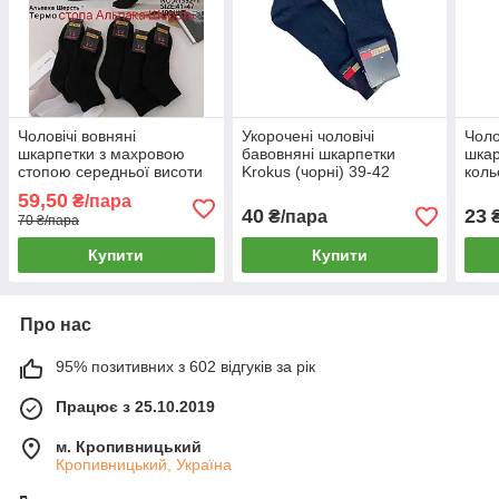
Чоловічі вовняні
Укорочені чоловічі
Чоло
шкарпетки з махровою
бавовняні шкарпетки
шкар
стопою середньої висоти
Krokus (чорні) 39-42
коль
Корона
59,50
₴/пара
40
23
₴/пара
₴
70 ₴/пара
Купити
Купити
Про нас
95% позитивних з 602 відгуків за рік
Працює з 25.10.2019
м. Кропивницький
Кропивницький, Україна