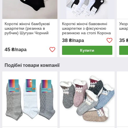
Короткі жіночі бамбукові
Короткі жіночі бавовняні
Укор
шкарпетки (резинка в
шкарпетки з фіксуючою
шкар
рубчик) Шугуан Чорний
резинкою на стопі Корона
Чорний
38
35
₴/пара
45
₴/пара
Купити
Подібні товари компанії