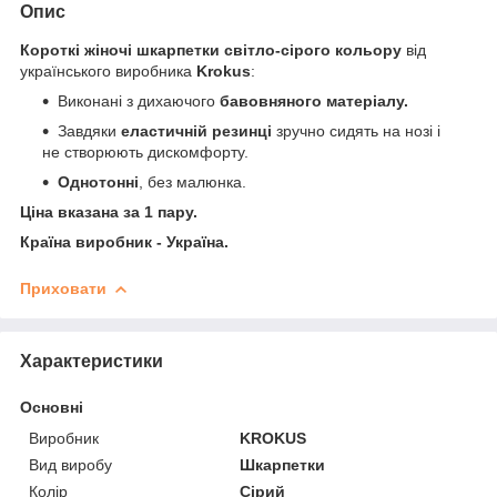
Опис
Короткі жіночі шкарпетки світло-сірого кольору
від
українського виробника
Krokus
:
Виконані з дихаючого
бавовняного матеріалу.
Завдяки
еластичній резинці
зручно сидять на нозі і
не створюють дискомфорту.
Однотонні
, без малюнка.
Ціна вказана за 1 пару.
Країна виробник - Україна.
Приховати
Характеристики
Основні
Виробник
KROKUS
Вид виробу
Шкарпетки
Колір
Сірий