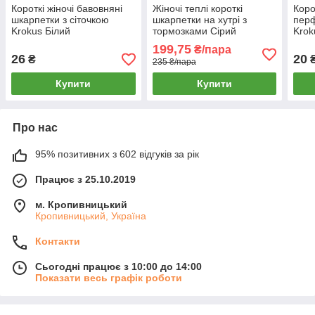
Короткі жіночі бавовняні
Жіночі теплі короткі
Коро
шкарпетки з сіточкою
шкарпетки на хутрі з
пер
Krokus Білий
тормозками Сірий
Krok
199,75
₴/пара
26
20
₴
235 ₴/пара
Купити
Купити
Про нас
95% позитивних з 602 відгуків за рік
Працює з 25.10.2019
м. Кропивницький
Кропивницький, Україна
Контакти
Сьогодні працює з 10:00 до 14:00
Показати весь графік роботи