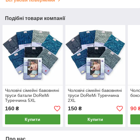
Подібні товари компанії
Чоловічі сімейні бавовняні
Чоловічі сімейні бавовняні
Чоло
труси батали DoReMi
труси DoReMi Туреччина
бокс
Туреччина 5XL
2XL
160
150
90
₴
₴
Купити
Купити
Про нас