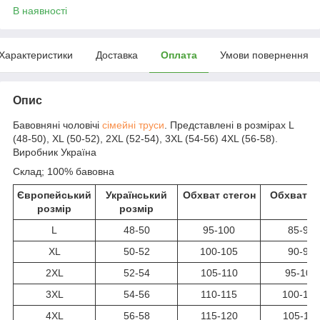
В наявності
Характеристики
Доставка
Оплата
Умови повернення
Опис
Бавовняні чоловічі
сімейні труси
. Представлені в розмірах L
(48-50), XL (50-52), 2XL (52-54), 3XL (54-56) 4XL (56-58).
Виробник Україна
Склад; 100% бавовна
Європейський
Український
Обхват стегон
Обхват та
розмір
розмір
L
48-50
95-100
85-90
XL
50-52
100-105
90-95
2XL
52-54
105-110
95-100
3XL
54-56
110-115
100-105
4XL
56-58
115-120
105-110