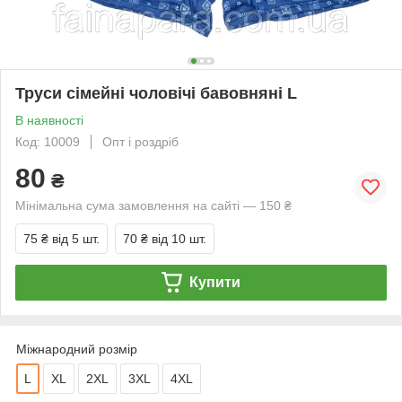
Труси сімейні чоловічі бавовняні L
В наявності
Код: 10009
Опт і роздріб
80
₴
Мінімальна сума замовлення на сайті — 150 ₴
75 ₴
від 5 шт.
70 ₴
від 10 шт.
Купити
Міжнародний розмір
L
XL
2XL
3XL
4XL