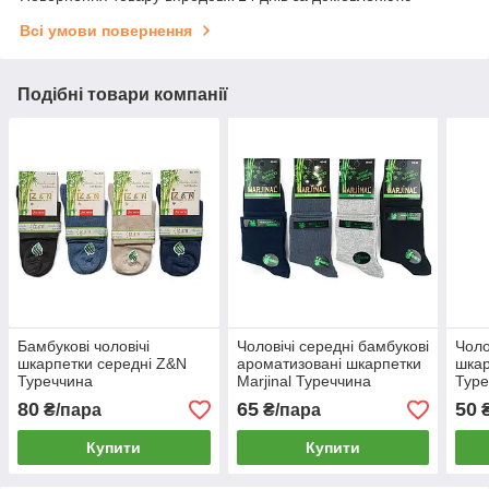
Всі умови повернення
Подібні товари компанії
Бамбукові чоловічі
Чоловічі середні бамбукові
Чоло
шкарпетки середні Z&N
ароматизовані шкарпетки
шкар
Туреччина
Marjinal Туреччина
Туре
80
65
50
₴/пара
₴/пара
Купити
Купити