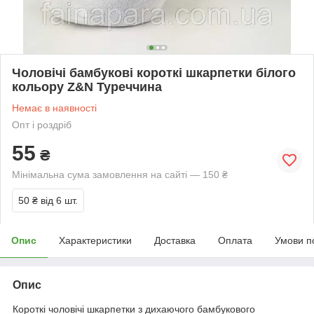
Чоловічі бамбукові короткі шкарпетки білого
кольору Z&N Туреччина
Немає в наявності
Опт і роздріб
55
₴
Мінімальна сума замовлення на сайті — 150 ₴
50 ₴
від 6 шт.
Опис
Характеристики
Доставка
Оплата
Умови п
Опис
Короткі чоловічі шкарпетки з дихаючого бамбукового