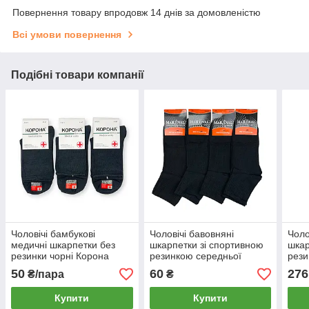
Повернення товару впродовж 14 днів за домовленістю
Всі умови повернення
Подібні товари компанії
Чоловічі бамбукові
Чоловічі бавовняні
Чоло
медичні шкарпетки без
шкарпетки зі спортивною
шкар
резинки чорні Корона
резинкою середньої
рези
висоти (чорні) Marjinal
50
60
276
₴/пара
₴
Туреччина
Купити
Купити