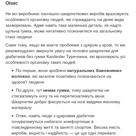
Опис
Не всі виробники панчішно-шкарпеткових виробів враховують
особливості організму людей, які страждають на деякі види
захворювань. Адже навіть така маленька деталь, як надто
щільна гумка, може негативно позначитися на загальному
стані людини.
Саме тому, якщо ви маєте проблеми з цукром у крові, то ми
рекомендуємо звернути увагу на чоловічі шкарпетки для
діабетиків без гумки Kardesler Туреччина, які враховують усі
особливості організму таких людей.
По-перше, вони зроблені
натуральних бавовняних
волокон
, які загалом позитивно позначаються на
здоров'ї людини.
По-друге, тут
немає гумки,
тому шкарпетки не
стискатимуть ногу та не перетискатимуть вени.
Шкарпетки добре фіксуються на нозі завдяки якісному
матеріалу.
Отже, навіть люди з цукровим діабетом
почуватимуться набагато комфортніше в
повсякденному житті та занятті спортом. Висока якість
виробів, міцність і надійність — це ще одні переваги