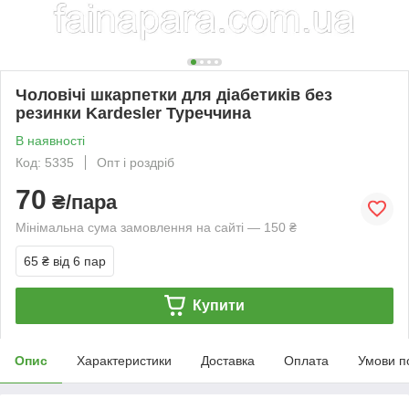
Чоловічі шкарпетки для діабетиків без
резинки Kardesler Туреччина
В наявності
Код: 5335
Опт і роздріб
70
₴/пара
Мінімальна сума замовлення на сайті — 150 ₴
65 ₴
від 6 пар
Купити
Опис
Характеристики
Доставка
Оплата
Умови п