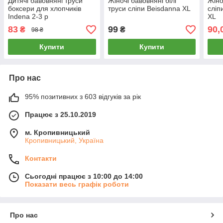
Дитячі бавовняні труси
Жіночі бавовняні білі
Жіно
боксери для хлопчиків
труси сліпи Beisdanna XL
сліп
Indena 2-3 р
XL
83
99
90,
₴
₴
98 ₴
Купити
Купити
Про нас
95% позитивних з 603 відгуків за рік
Працює з 25.10.2019
м. Кропивницький
Кропивницький, Україна
Контакти
Сьогодні працює з 10:00 до 14:00
Показати весь графік роботи
Про нас