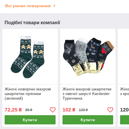
Всі умови повернення
Подібні товари компанії
Жіночі новорічні махрові
Жіночі махрові шкарпетки
Жіно
шкарпетки пряники
з овечої шерсті Kardesler
з кр
(зелений)
Туреччина
72,25
102
120
₴
₴
85 ₴
120 ₴
Купити
Купити