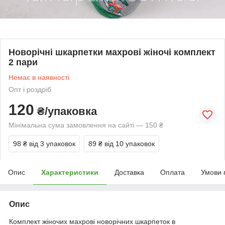
Новорічні шкарпетки махрові жіночі комплект
2 пари
Немає в наявності
Опт і роздріб
120
₴/упаковка
Мінімальна сума замовлення на сайті — 150 ₴
98 ₴
від 3 упаковок
89 ₴
від 10 упаковок
Опис
Характеристики
Доставка
Оплата
Умови 
Опис
Комплект жіночих махрові новорічних шкарпеток в