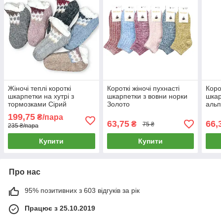
Жіночі теплі короткі
Короткі жіночі пухнасті
Корот
шкарпетки на хутрі з
шкарпетки з вовни норки
шкар
тормозками Сірий
Золото
альп
199,75
₴/пара
63,75
66,
₴
75 ₴
235 ₴/пара
Купити
Купити
Про нас
95% позитивних з 603 відгуків за рік
Працює з 25.10.2019