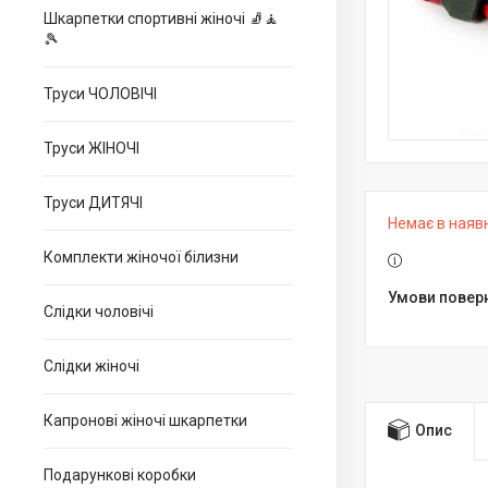
Шкарпетки спортивні жіночі 🧦🧘
🎾
Труси ЧОЛОВІЧІ
Труси ЖІНОЧІ
Труси ДИТЯЧІ
Немає в наяв
Комплекти жіночої білизни
Слідки чоловічі
Слідки жіночі
Капронові жіночі шкарпетки
Опис
Подарункові коробки