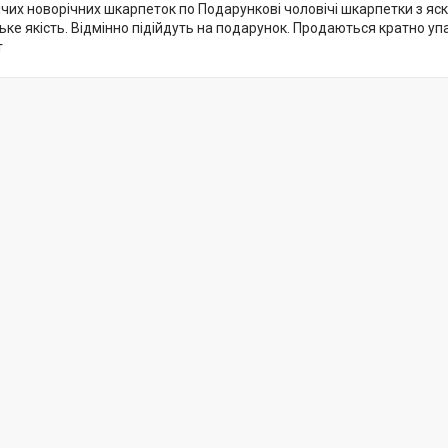
ічих новорічних шкарпеток по Подарункові чоловічі шкарпетки з я
ке якість. Відмінно підійдуть на подарунок. Продаються кратно упа
т