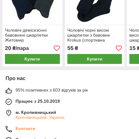
Чоловічі демісезонні
Чоловічі чорні високі
Чоло
бавовняні шкарпетки
шкарпетки з бавовни
висо
Житомир
Krokus (спортивна
шка
резинка) 39-42
25(4
20
55
15
₴/пара
₴
₴
Купити
Купити
Про нас
95% позитивних з 603 відгуків за рік
Працює з 25.10.2019
м. Кропивницький
Кропивницький, Україна
Контакти