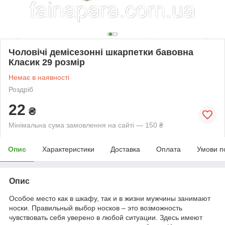
Чоловічі демісезонні шкарпетки бавовна
Класик 29 розмір
Немає в наявності
Роздріб
22
₴
Мінімальна сума замовлення на сайті — 150 ₴
Опис
Характеристики
Доставка
Оплата
Умови п
Опис
Особое место как в шкафу, так и в жизни мужчины занимают
носки. Правильный выбор носков – это возможность
чувствовать себя уверено в любой ситуации. Здесь имеют