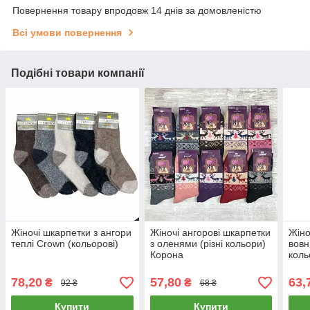
Повернення товару впродовж 14 днів за домовленістю
Всі умови повернення
Подібні товари компанії
Жіночі шкарпетки з ангори
Жіночі ангорові шкарпетки
Жіно
теплі Crown (кольорові)
з оленями (різні кольори)
вовн
Корона
коль
78,20
57,80
63,
₴
₴
92 ₴
68 ₴
Купити
Купити