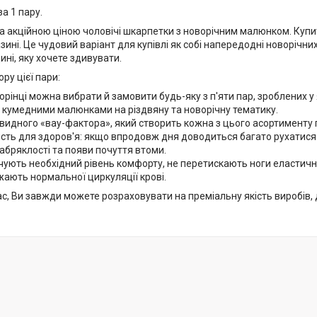
за 1 пару.
 акційною ціною чоловічі шкарпетки з новорічним малюнком. Купит
зині. Це чудовий варіант для купівлі як собі напередодні новорічних
ні, яку хочете здивувати.
ру цієї пари:
торінці можна вибрати й замовити будь-яку з п'яти пар, зроблених 
 кумедними малюнками на різдвяну та новорічну тематику.
видного «вау-фактора», який створить кожна з цього асортименту
сть для здоров'я: якщо впродовж дня доводиться багато рухатися і 
абряклості та появи почуття втоми.
ують необхідний рівень комфорту, не перетискають ноги еластичн
ають нормальної циркуляції крові.
ас, Ви завжди можете розраховувати на преміальну якість виробів,