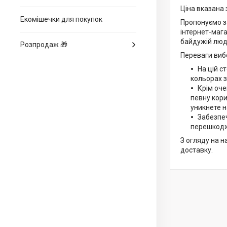
Ціна вказана 
Екомішечки для покупок
Пропонуємо за
інтернет-мага
байдужій люди
Розпродаж 🎁
Переваги вибо
На цій с
кольорах з
Крім оче
певну кори
уникнете н
Забезпеч
перешкодж
З огляду на н
доставку.