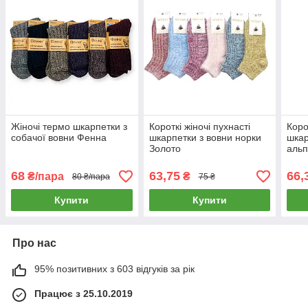
Жіночі термо шкарпетки з
Короткі жіночі пухнасті
Корот
собачої вовни Фенна
шкарпетки з вовни норки
шкар
Золото
альп
68
63,75
66,
₴/пара
₴
80 ₴/пара
75 ₴
Купити
Купити
Про нас
95% позитивних з 603 відгуків за рік
Працює з 25.10.2019